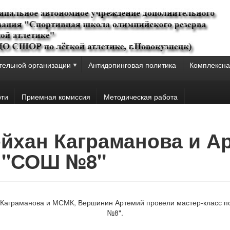
тельной организации
Антидопинговая политика
Комплексна
уги
Приемная комиссия
Методическая работа
Рейхан Каграманова и А
 "СОШ №8"
 Каграманова и МСМК, Вершинин Артемий провели мастер-класс 
№8".