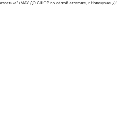
атлетике" (МАУ ДО СШОР по лёгкой атлетике, г.Новокузнецк)"