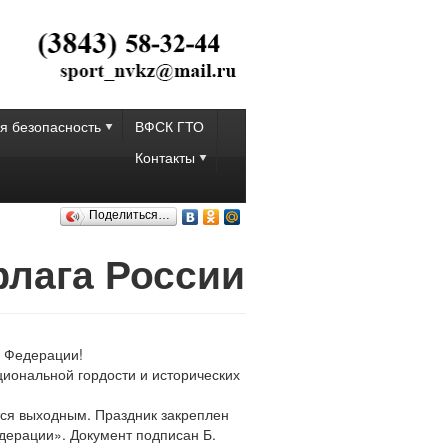
я безопасность
ВФСК ГТО
Контакты
Поделиться…
флага России
й Федерации!
циональной гордости и исторических
тся выходным. Праздник закреплен
дерации». Документ подписан Б.