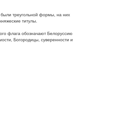
а были треугольной формы, на них
княжеские титулы.
ского флага обозначают Белоруссию
мости, Богородицы, суверенности и