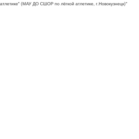
атлетике" (МАУ ДО СШОР по лёгкой атлетике, г.Новокузнецк)"