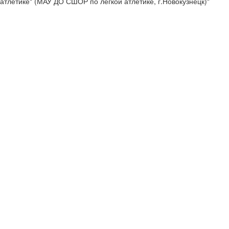
атлетике" (МАУ ДО СШОР по лёгкой атлетике, г.Новокузнецк)"