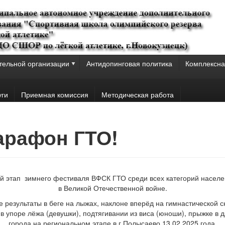
тельной организации
Антидопинговая политика
Комплексна
уги
Приемная комиссия
Методическая работа
Марафон ГТО!
й этап зимнего фестиваля ВФСК ГТО среди всех категорий насел
в Великой Отечественной войне.
 результаты в беге на лыжах, наклоне вперёд на гимнастической 
 в упоре лёжа (девушки), подтягивании из виса (юноши), прыжке в 
города на региональном этапе в г.Полысаево 13.02.2025 года.