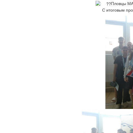
Пловцы МАУ
С итоговым про