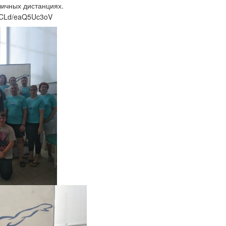
личных дистанциях.
/JCLd/eaQ5Uc3oV