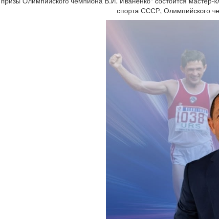
призы Олимпийского чемпиона В.И. Иваненко" состоится мастер-к
спорта СССР, Олимпийского че