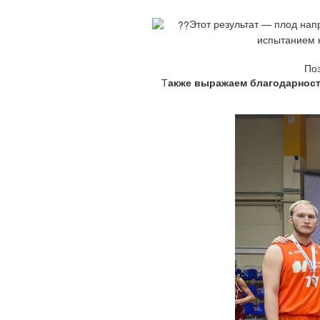
Этот результат — плод на
испытанием н
Поз
Т
акже выражаем благодарност