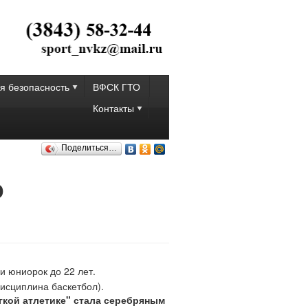
я безопасность
ВФСК ГТО
Контакты
Поделиться…
о
и юниорок до 22 лет.
дисциплина баскетбол).
гкой атлетике" стала серебряным