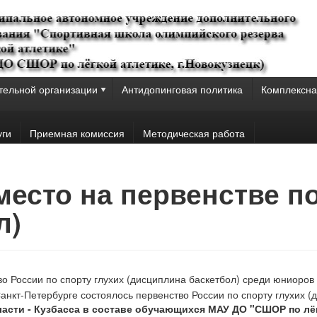
тельной организации
Антидопинговая политика
Комплексна
уги
Приемная комиссия
Методическая работа
I место на первенстве п
л)
о России по спорту глухих (дисциплина баскетбол) среди юниоров 
Санкт-Петербурге состоялось первенство России по спорту глухих (
асти - Кузбасса в составе обучающихся МАУ ДО "СШОР по лё