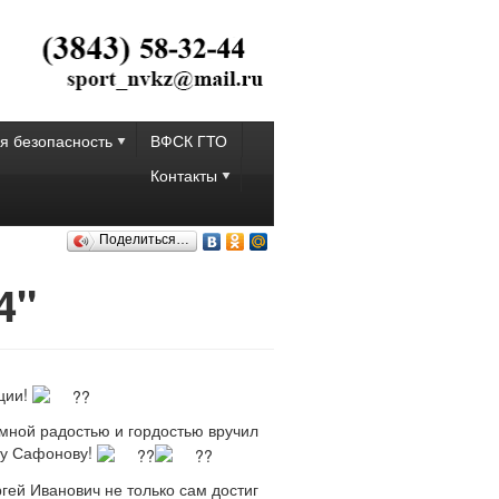
я безопасность
ВФСК ГТО
Контакты
Поделиться…
4"
ции!
мной радостью и гордостью вручил
чу Сафонову!
гей Иванович не только сам достиг