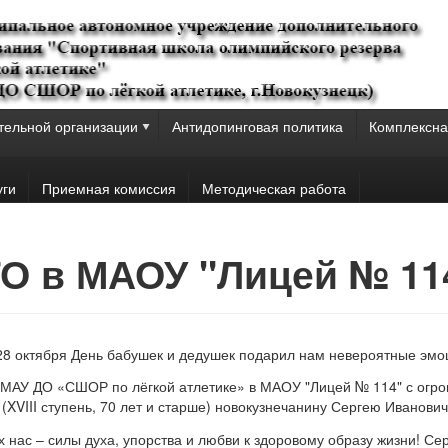
тельной организации
Антидопинговая политика
Комплексна
уги
Приемная комиссия
Методическая работа
ГТО в МАОУ "Лицей № 11
8 октября День бабушек и дедушек подарил нам невероятные эмо
МАУ ДО «СШОР по лёгкой атлетике» в МАОУ "Лицей № 114" с огро
XVIII ступень, 70 лет и старше) новокузнечанину Сергею Иванови
 нас – силы духа, упорства и любви к здоровому образу жизни! Сер