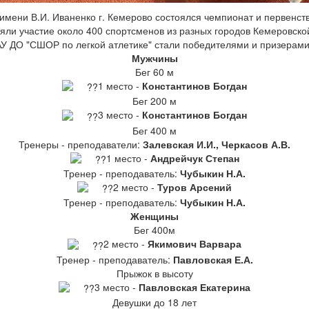
имени В.И. Иваненко г. Кемерово состоялся чемпионат и первенство
ли участие около 400 спортсменов из разных городов Кемеровской
 ДО "СШОР по легкой атлетике" стали победителями и призерами
Мужчины
Бег 60 м
1 место -
Константинов Богдан
Бег 200 м
3 место -
Константинов Богдан
Бег 400 м
Тренеры - преподаватели:
Залевская И.И., Черкасов А.В.
1 место -
Андрейчук Степан
Тренер - преподаватель:
Чубыкин Н.А.
2 место -
Туров Арсений
Тренер - преподаватель:
Чубыкин Н.А.
Женщины
Бег 400м
2 место -
Якимович Варвара
Тренер - преподаватель:
Павловская Е.А.
Прыжок в высоту
3 место -
Павловская Екатерина
Девушки до 18 лет