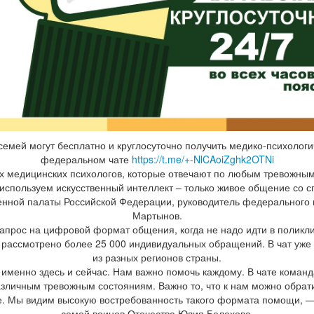
семей могут бесплатно и круглосуточно получить медико-психоло
федеральном чате
https://t.me/+-NlCAoiZghk2OTNi
их медицинских психологов, которые отвечают по любым тревожны
используем искусственный интеллект – только живое общение со 
енной палаты Российской Федерации, руководитель федерального 
Мартынов.
апрос на цифровой формат общения, когда не надо идти в поликлин
 рассмотрено более 25 000 индивидуальных обращений. В чат уже 
из разных регионов страны.
именно здесь и сейчас. Нам важно помочь каждому. В чате команд
азличным тревожным состояниям. Важно то, что к нам можно обрат
. Мы видим высокую востребованность такого формата помощи, —
семей воинов Отечества Юлия Белехова.