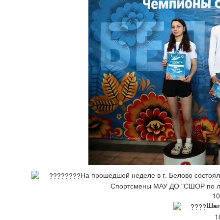
На прошедшей неделе в г. Белово состоя
Спортсмены МАУ ДО "СШОР по лёг
10
Шап
1