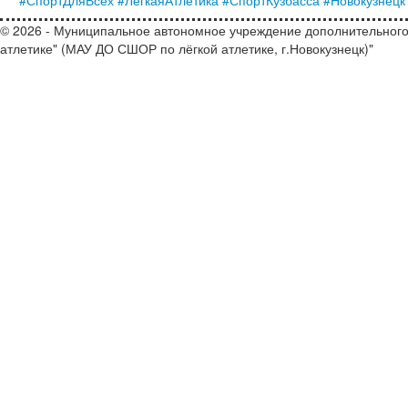
#СпортДляВсех
#ЛёгкаяАтлетика
#СпортКузбасса
#Новокузнецк
© 2026 - Муниципальное автономное учреждение дополнительного
атлетике" (МАУ ДО СШОР по лёгкой атлетике, г.Новокузнецк)"