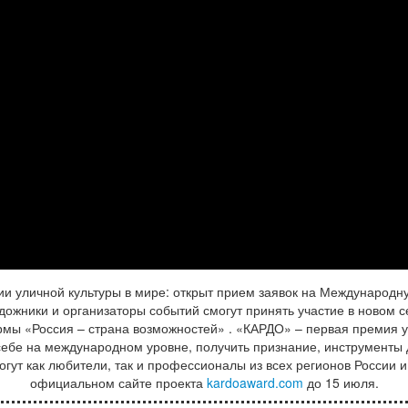
тии уличной культуры в мире: открыт прием заявок на Международ
удожники и организаторы событий смогут принять участие в новом 
ы «Россия – страна возможностей» . «КАРДО» – первая премия ул
 себе на международном уровне, получить признание, инструменты
огут как любители, так и профессионалы из всех регионов России и
официальном сайте проекта
kardoaward.com
до 15 июля.